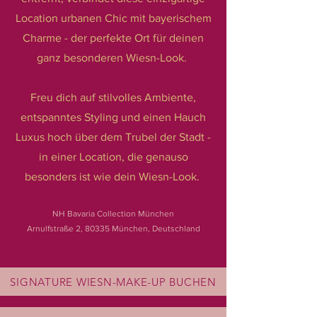
Location urbanen Chic mit bayerischem
Charme - der perfekte Ort für deinen
ganz besonderen Wiesn-Look.
Freu dich auf stilvolles Ambiente,
entspanntes Styling und einen Hauch
Luxus hoch über dem Trubel der Stadt -
in einer Location, die genauso
besonders ist wie dein Wiesn-Look.
NH Bavaria Collection München
Arnulfstraße 2, 80335 München, Deutschland
SIGNATURE WIESN-MAKE-UP BUCHEN