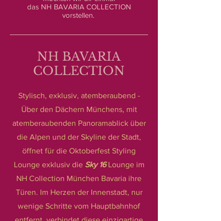
das NH BAVARIA COLLECTION
vorstellen.
NH BAVARIA
COLLECTION
Stylisch, exklusiv, atemberaubend -
Über den Dächern Münchens, mit
atemberaubenden Panoramablick über
die Alpen und der Skyline der Stadt,
öffnet für die Oktoberfest Styling
Lounge exklusiv die
Sky 16
Lounge im
NH Collection München Bavaria ihre
Türen. Im Herzen der Innenstadt, nur
wenige Schritte vom Hauptbahnhof
entfernt, verbindet diese einzigartige