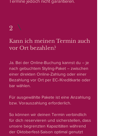
Termine jedoch nicht garantieren.
2
Kann ich meinen Termin auch
vor Ort bezahlen?
Ja. Bei der Online-Buchung kannst du – je
nach gebuchtem Styling-Paket – zwischen
einer direkten Online-Zahlung oder einer
Bezahlung vor Ort per EC-/Kreditkarte oder
bar wählen.
Für ausgewählte Pakete ist eine Anzahlung
bzw. Vorauszahlung erforderlich.
So können wir deinen Termin verbindlich
für dich reservieren und sicherstellen, dass
unsere begrenzten Kapazitäten während
der Oktoberfest-Saison optimal genutzt