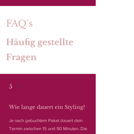
FAQ´s
Häufig gestellte
Fragen
5
Wie lange dauert ein Styling?
Je nach gebuchtem Paket dauert dein
Termin zwischen 15 und 90 Minuten. Die