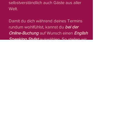
selbstverständlich auch Gäste aus aller
Welt.
Damit du dich während deines Termins
rundum wohlfühlst, kannst du
bei der
Online-Buchung
auf Wunsch einen
English
Speaking Stylist
auswählen. So stellen wir
sicher, dass deine Wünsche und
Vorstellungen ganz unkompliziert auf
Englisch besprochen werden können.
14
Bietet ihr auch Styling für
Firmenevents oder größere
Gruppen an?
Ja. Ob Unternehmen, Eventagenturen,
Incentives oder private Gruppen – wir