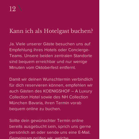
12
Kann ich als Hotelgast buchen?
Ja. Viele unserer Gäste besuchen uns auf
Empfehlung ihres Hotels oder Concierge-
Teams. Unsere beiden zentralen Standorte
sind bequem erreichbar und nur wenige
Minuten vom Oktoberfest entfernt.
Damit wir deinen Wunschtermin verbindlich
für dich reservieren können, empfehlen wir
auch Gästen des KOENIGSHOF – A Luxury
Collection Hotel sowie des NH Collection
München Bavaria, ihren Termin vorab
bequem online zu buchen.
Sollte dein gewünschter Termin online
bereits ausgebucht sein, sprich uns gerne
persönlich an oder sende uns eine E-Mail.
Gemeinsam prüfen wir, welche